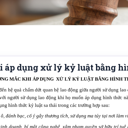
áp dụng xử lý kỷ luật bằng hì
NG MẮC KHI ÁP DỤNG XỬ LÝ KỶ LUẬT BẰNG HÌNH T
n đến hệ quả chấm dứt quan hệ lao động giữa người sử dụng lao
với người sử dụng lao động khi họ muốn áp dụng hình thức
ng hình thức kỷ luật sa thải trong các trường hợp sau:
ô, đánh bạc, cố ý gây thương tích, sử dụng ma túy tại nơi làm v
t kinh doanh, bí mật công nghệ, xâm phạm quyền sở hữu trí tuệ