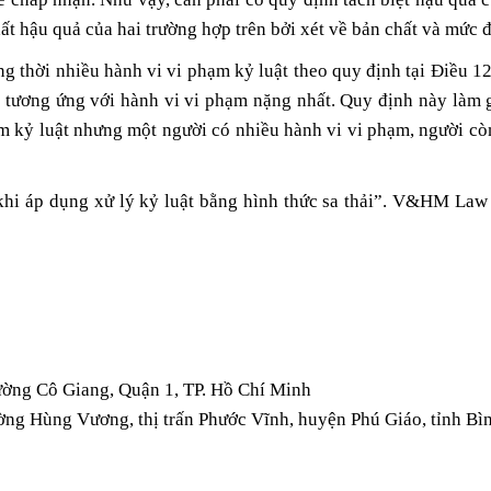
ất hậu quả của hai trường hợp trên bởi xét về bản chất và mức 
ng thời nhiều hành vi vi phạm kỷ luật theo quy định tại Điều 
ất tương ứng với hành vi vi phạm nặng nhất. Quy định này l
ạm kỷ luật nhưng một người có nhiều hành vi vi phạm, người c
khi áp dụng xử lý kỷ luật bằng hình thức sa thải”. V&HM Law 
Phường Cô Giang, Quận 1, TP. Hồ Chí Minh
, đường Hùng Vương, thị trấn Phước Vĩnh, huyện Phú Giáo, tỉnh B