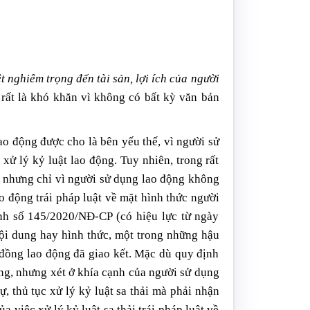
t nghiêm trọng đến tài sản, lợi ích của người
ẽ rất là khó khăn vì không có bất kỳ văn bản
o động được cho là bên yếu thế, vì người sử
ử lý kỷ luật lao động. Tuy nhiên, trong rất
ải nhưng chỉ vì người sử dụng lao động không
o động trái pháp luật về mặt hình thức người
ịnh số 145/2020/NĐ-CP (có hiệu lực từ ngày
nội dung hay hình thức, một trong những hậu
p đồng lao động đã giao kết. Mặc dù quy định
ng, nhưng xét ở khía cạnh của ng
ư
ời sử dụng
tự, thủ tục xử lý kỷ luật sa thải mà phải nhận
a việc xử lý kỷ luật sa thải trái pháp luật về