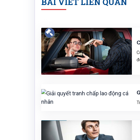
BÀI VIẾT LIÊN QUAN
C
C
đ
G
T