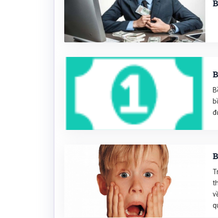
B
B
B
b
đ
B
T
t
v
q