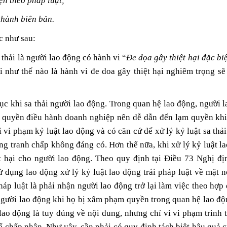
iện theo pháp luật;
 thành biên bản.
c như sau:
 thải là người lao động có hành vi “
Đe dọa gây thiệt hại đặc biệ
vi như thế nào là hành vi đe doa gây thiệt hại nghiêm trọng s
ục khi sa thải người lao động.
Trong quan hệ lao động, người la
, quyền điều hành doanh nghiệp nên dễ dẫn đến lạm quyền khi x
 vi phạm kỷ luật lao động và có căn cứ để xử lý kỷ luật sa th
ững tranh chấp không đáng có. Hơn thế nữa, khi xử lý kỷ luật la
t hại cho người lao động. Theo quy định tại Điều 73 Nghị đ
ử dụng lao động xử lý kỷ luật lao động trái pháp luật về mặt 
 pháp luật là phải nhận người lao động trở lại làm việc theo hợ
gười lao động khi họ bị xâm phạm quyền trong quan hệ lao độ
 lao động là tuy đúng về nội dung, nh
ư
ng chỉ vì vi phạm trình 
hể chấp nhận. Như vậy, cần phải có quy định tách biệt hậu quả củ