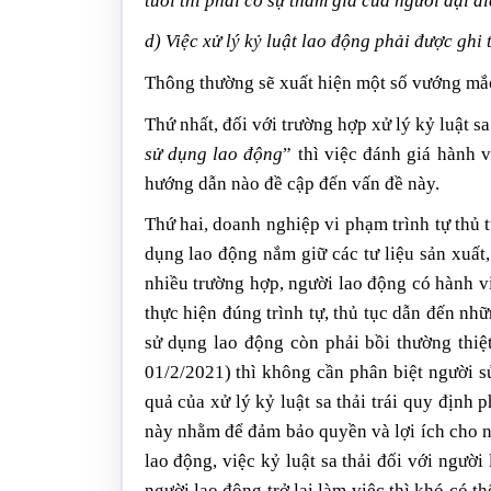
tuổi thì phải có sự tham gia của người đại d
d) Việc xử lý kỷ luật lao động phải được ghi
Thông thường sẽ xuất hiện một số vướng mắ
Thứ nhất, đối với trường hợp xử lý kỷ luật sa
sử dụng lao động
” thì việc đánh giá hành 
hướng dẫn nào đề cập đến vấn đề này.
Thứ hai, doanh nghiệp vi phạm trình tự thủ t
dụng lao động nắm giữ các tư liệu sản xuất
nhiều trường hợp, người lao động có hành vi
thực hiện đúng trình tự, thủ tục dẫn đến nh
sử dụng lao động còn phải bồi thường thiệ
01/2/2021) thì không cần phân biệt người s
quả của xử lý kỷ luật sa thải trái quy định
này nhằm để đảm bảo quyền và lợi ích cho n
lao động, việc kỷ luật sa thải đối với người
ng
ư
ời lao động trở lại làm việc thì khó có t