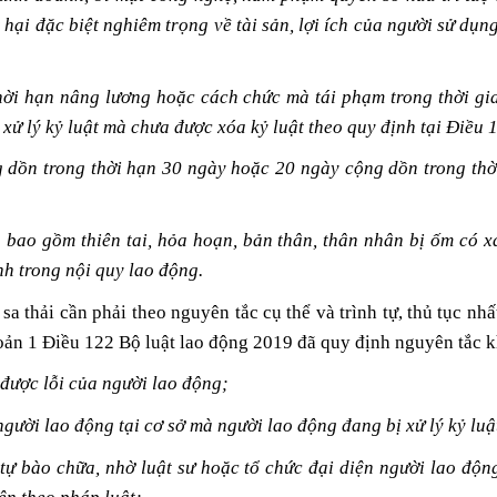
 hại đặc biệt nghiêm trọng về tài sản, lợi ích của người sử dụn
 thời hạn nâng lương hoặc cách chức mà tái phạm trong thời gi
 xử lý kỷ luật mà chưa được xóa kỷ luật theo quy định tại Điều 
g dồn trong thời hạn 30 ngày hoặc 20 ngày cộng dồn trong thời
g bao gồm thiên tai, hỏa hoạn, bản thân, thân nhân bị ốm có 
h trong nội quy lao động.
 sa thải cần phải theo nguyên tắc cụ thể và trình tự, thủ tục n
oản 1 Điều 122 Bộ luật lao động 2019 đã quy định nguyên tắc kh
được lỗi của người lao động;
người lao động tại cơ sở mà người lao động đang bị xử lý kỷ luậ
tự bào chữa, nhờ luật sư hoặc tổ chức đại diện người lao độ