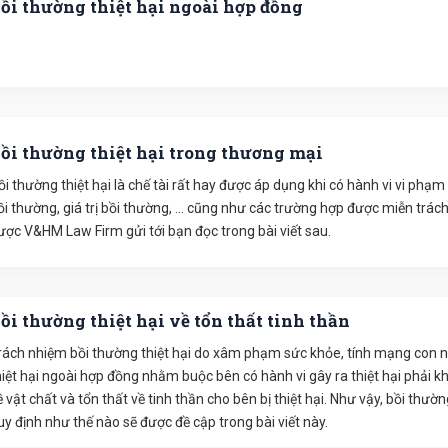
ồi thường thiệt hại ngoài hợp đồng
ồi thường thiệt hại trong thương mại
ồi thường thiệt hại là chế tài rất hay được áp dụng khi có hành vi vi ph
ồi thường, giá trị bồi thường, … cũng như các trường hợp được miễn trác
ược V&HM Law Firm gửi tới bạn đọc trong bài viết sau.
ồi thường thiệt hại về tổn thất tinh thần
rách nhiệm bồi thường thiệt hại do xâm phạm sức khỏe, tính mạng con n
hiệt hại ngoài hợp đồng nhằm buộc bên có hành vi gây ra thiệt hại phải 
ề vật chất và tổn thất về tinh thần cho bên bị thiệt hại. Như vậy, bồi thườn
uy định như thế nào sẽ được đề cập trong bài viết này.