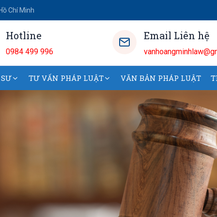
Hồ Chí Minh
Hotline
Email Liên hệ
0984 499 996
vanhoangminhlaw@gm
 SƯ
TƯ VẤN PHÁP LUẬT
VĂN BẢN PHÁP LUẬT
T