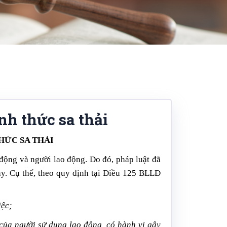
nh thức sa thải
HỨC SA THẢI
 động và người lao động. Do đó, pháp luật đã
 này. Cụ thể, theo quy định tại Điều 125 BLLĐ
iệc;
 của người sử dụng lao động, có hành vi gây