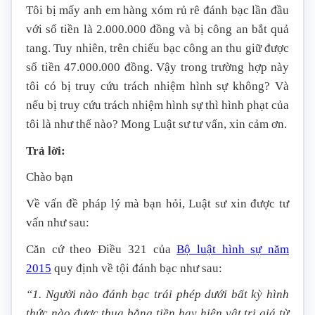
Tôi bị mấy anh em hàng xóm rủ rê đánh bạc lần đầu
với số tiền là 2.000.000 đồng và bị công an bắt quả
tang. Tuy nhiên, trên chiếu bạc công an thu giữ được
số tiền 47.000.000 đồng. Vậy trong trường hợp này
tôi có bị truy cứu trách nhiệm hình sự không? Và
nếu bị truy cứu trách nhiệm hình sự thì hình phạt của
tôi là như thế nào? Mong Luật sư tư vấn, xin cảm ơn.
Trả lời:
Chào bạn
Về vấn đề pháp lý mà bạn hỏi, Luật sư xin được tư
vấn như sau:
Căn cứ theo Điều 321 của
Bộ luật hình sự năm
2015
quy định về tội đánh bạc như sau:
“1. Người nào đánh bạc trái phép dưới bất kỳ hình
thức nào được thua bằng tiền hay hiện vật trị giá từ